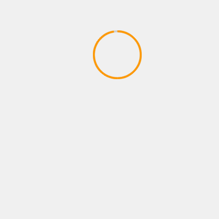
FILMY
ದುಬಾರಿ ವಾಚ್ ಸಾಗಾಟ: ವಿಮಾನ ನಿಲ್ದಾಣದಲ್ಲಿ
ಸುಂಕ ಅಧಿಕಾರಿಗಳಿಂದ ನಟ ಶಾರುಖ್ ಖಾನ್
ವಿಚಾರಣೆ
November 12, 2022
The team kannada news