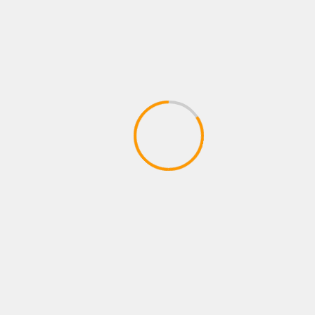
KARNATAKA
MAIN NEWS
MYSURU
TRENDING
ಲೋಕಾಯುಕ್ತದ ಹಿರಿಯ ಅಧಿಕಾರಿಗಳ ವಿರುದ್ಧ
ಕೇಂದ್ರ ಜಾಗೃತ ಆಯೋಗಕ್ಕೆ ದೂರು: ಸ್ನೇಹಮಯಿ
March 12, 2025
The team kannada news