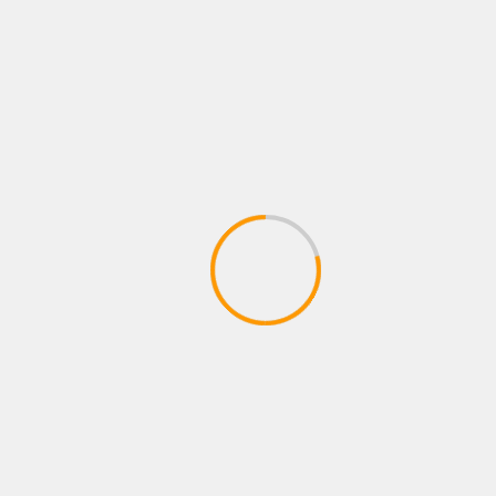
ಲೋಕಾಯುಕ್ತದ ಹಿರಿಯ ಅಧಿಕಾರಿಗಳ ವಿರುದ್ಧ
ಕೇಂದ್ರ ಜಾಗೃತ ಆಯೋಗಕ್ಕೆ ದೂರು: ಸ್ನೇಹಮಯಿ
March 12, 2025
The team kannada news
EDUCATION
BENGALURU
KARNATAKA
TRENDING
ಸರ್ಕಾರಿ ಇಂಜಿನಿಯರಿಂಗ್ ಕಾಲೇಜುಗಳಲ್ಲಿ
ಕೌಶಲ್ಯಾಭಿವೃದ್ಧಿ ಕೋರ್ಸ್ ಆರಂಭ