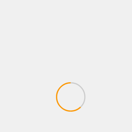
KARNATAKA
MAIN NEWS
MYSURU
TRENDING
ಲೋಕಾಯುಕ್ತದ ಹಿರಿಯ ಅಧಿಕಾರಿಗಳ ವಿರುದ್ಧ
ಕೇಂದ್ರ ಜಾಗೃತ ಆಯೋಗಕ್ಕೆ ದೂರು: ಸ್ನೇಹಮಯಿ
March 12, 2025
The team kannada news