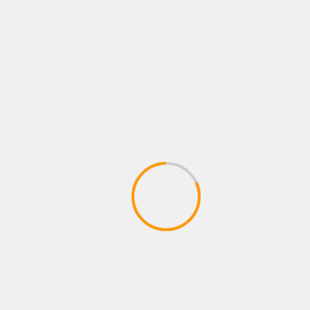
FILMY
KARNATAKA
MYSURU
TRENDING
ಚಾಮುಂಡೇಶ್ವರಿಗೆ ವಿಶೇಷ ಪೂಜೆ ಸಲ್ಲಿಸಿದ ನಟ
ದರ್ಶನ್
March 12, 2025
The team kannada news
KARNATAKA
MAIN NEWS
MYSURU
TRENDING