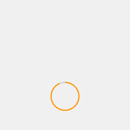
Next
ೆ ಯತ್ನ
ಶ್ರವಣ ಸಮಸ್ಯೆ ಶಾಪವಲ್ಲ, ಕೇವಲ ಒಂದು ಖಾಯಿಲೆ
 are marked
*