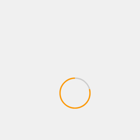
FILMY
KARNATAKA
MYSURU
TRENDING
ಚಾಮುಂಡೇಶ್ವರಿಗೆ ವಿಶೇಷ ಪೂಜೆ ಸಲ್ಲಿಸಿದ ನಟ
ದರ್ಶನ್
March 12, 2025
The team kannada news