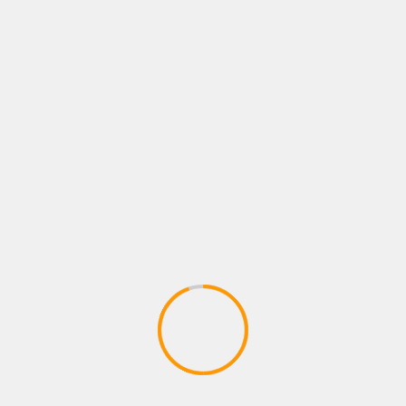
Next
ರಿಕೆ –
ಗೋಲ್ಡನ್ ವೀವ್ಸ್ ಆಫ್ ಕರ್ನಾಟಕ ಫೋರ್ಟ್ಸ್ ಪುಸ್ತಕ ಲೋಕಾರ್ಪಣೆ
 are marked
*