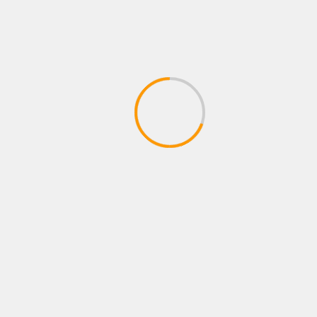
EDUCATION
BENGALURU
KARNATAKA
TRENDING
ಸರ್ಕಾರಿ ಇಂಜಿನಿಯರಿಂಗ್ ಕಾಲೇಜುಗಳಲ್ಲಿ
ಕೌಶಲ್ಯಾಭಿವೃದ್ಧಿ ಕೋರ್ಸ್ ಆರಂಭ
March 11, 2025
The team kannada news