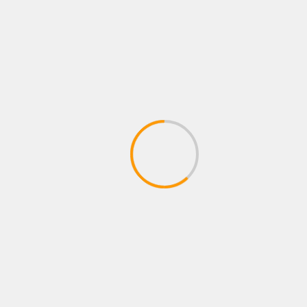
ದರ್ಶನ್
March 12, 2025
The team kannada news
KARNATAKA
MAIN NEWS
MYSURU
TRENDING
ಲೋಕಾಯುಕ್ತದ ಹಿರಿಯ ಅಧಿಕಾರಿಗಳ ವಿರುದ್ಧ
ಕೇಂದ್ರ ಜಾಗೃತ ಆಯೋಗಕ್ಕೆ ದೂರು: ಸ್ನೇಹಮಯಿ
March 12, 2025
The team kannada news