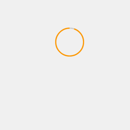
KARNATAKA
MAIN NEWS
MYSURU
TRENDING
ಲೋಕಾಯುಕ್ತದ ಹಿರಿಯ ಅಧಿಕಾರಿಗಳ ವಿರುದ್ಧ
ಕೇಂದ್ರ ಜಾಗೃತ ಆಯೋಗಕ್ಕೆ ದೂರು: ಸ್ನೇಹಮಯಿ
March 12, 2025
The team kannada news